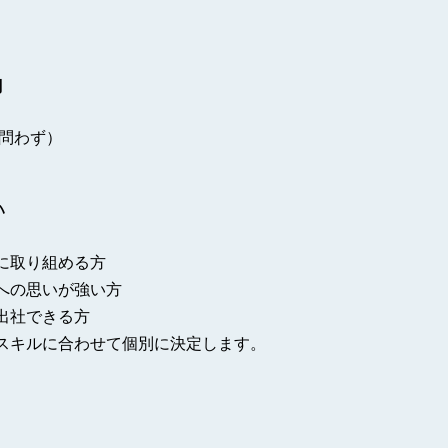
力
語問わず）
い
に取り組める方
への思いが強い方
出社できる方
スキルに合わせて個別に決定します。