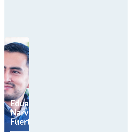
Eduardo
Narvaez
Fuertes