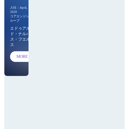
入社：April,
2020
コアエンジング
ループ
エドゥアル
ド・ナルバエ
ス・フエルテ
ス
MORE