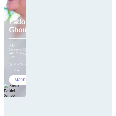
Fadoua
Ghourabi
入社：
September, 2019
AWL Trainerグル
ープ
ファドワ・ゴ
ーラビ
MORE