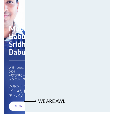
Moorthy
Babu
Sridhar
Babu
入社：April,
2020
AIアプリケーシ
ョングループ
ムルシ・バ
ブ・スリド
ア・バブ
WE ARE AWL
MORE