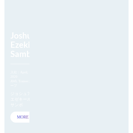
Joshua
Ezekiel
Sambo
入社：April,
2020
AWL Trainerグル
ープ
ジョシュア・
エゼキール・
サンボ
MORE